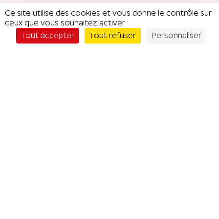
Ce site utilise des cookies et vous donne le contrôle sur
ceux que vous souhaitez activer
Je commande
CATÉGORIES DE
Tout accepter
Tout refuser
Personnaliser
RÉDUCTIONS
Cafés / thés &
Restaurants
bars
Shopping &
Commerçants
Mode
Conseils &
Soins & Bien-
Services
être
Sport &
Hébergements
Fitness
Loisirs &
Sorties
Mentions