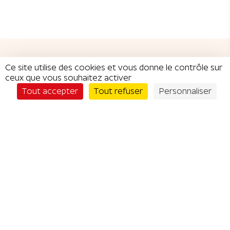
Ce site utilise des cookies et vous donne le contrôle sur
ceux que vous souhaitez activer
Je commande
CATÉGORIES DE
Tout accepter
Tout refuser
Personnaliser
RÉDUCTIONS
Cafés / thés &
Restaurants
bars
Shopping &
Commerçants
Mode
Conseils &
Soins & Bien-
Services
être
Sport &
Hébergements