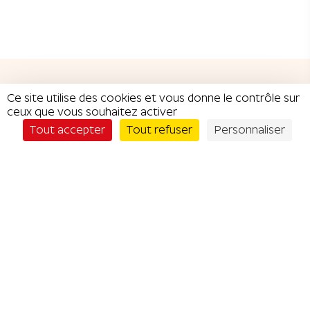
Ce site utilise des cookies et vous donne le contrôle sur
ceux que vous souhaitez activer
Je commande
CATÉGORIES DE
Tout accepter
Tout refuser
Personnaliser
RÉDUCTIONS
Cafés / thés &
Restaurants
bars
Shopping &
Commerçants
Mode
Conseils &
Soins & Bien-
Services
être
Sport &
Hébergements